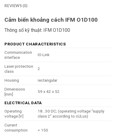
REVIEWS (0)
Cảm biến khoảng cách IFM O1D100
Thông số kỹ thuật: IFM O1D100
PRODUCT CHARACTERISTICS
Communication
IO-Link
interface
Laser protection
2
class
Housing
rectangular
Dimensions
59 x 42 x 52
[mm]
ELECTRICAL DATA
Operating
18…30 DC; (operating voltage “supply
voltage [V]
class 2” according to cULus)
Current
consumption
< 150