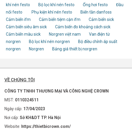
khí nén festo
Bộ lọc khí nén festo
Ống hơi festo
Đầu
nối festo
Phụ kiện khí nén festo
Biến tần danfoss
Cảm biến ifm
Cảm biến tiệm cận ifm
Cảm biến sick
Cảm biến siêu âm sick
Cảm biến đo khoảng cách sick
Cảm biến màu sick
Norgren việt nam
Van điện từ
norgren
Bộ lọc khí nén norgren
Bộ điều chỉnh áp suất
norgren
Norgren
Bảng giá thiết bị norgren
VỀ CHÚNG TÔI
CÔNG TY TNHH THƯƠNG MẠI VÀ CÔNG NGHỆ CROWN
MST:
0110324511
Ngày cấp:
17/04/2023
Nơi cấp:
Sở KH&DT TP. Hà Nội
Website:
https://thietbicrown.com/