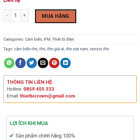
Liên hệ
Cảm biến khoảng cách IFM O1D100 quantity
MUA HÀNG
Categories:
Cảm biến
,
IFM
,
Thiêt bị điện
Tags:
cảm biến ifm
,
ifm
,
ifm giá rẻ
,
ifm viet nam
,
sensor ifm
THÔNG TIN LIÊN HỆ:
Hotline:
0859 455 333
Email:
thietbicrown@gmail.com
LỢI ÍCH KHI MUA
Sản phẩm chính hãng 100%