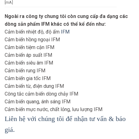
[mA]
Protection class
III
Ngoài ra công ty chung tôi còn cung cấp đa dạng các
Reverse polarity
yes
dòng sản phẩm IFM khác có thể kể đến như:
protection
Cảm biến nhiệt độ, độ ẩm
IFM
Typ. lifetime [h]
50000
Cảm biến hồng ngoại IFM
Cảm biến tiệm cận IFM
Cảm biến áp suất IFM
Cảm biến siêu âm IFM
Cảm biến rung IFM
Cảm biến gia tốc IFM
Cảm biến từ, điện dung IFM
Công tắc cảm biến dòng chảy IFM
Cảm biến quang, ánh sáng IFM
Cảm biến mực nước, chất lỏng, lưu lượng IFM
Liên hệ với chúng tôi để nhận tư vấn & báo
giá.