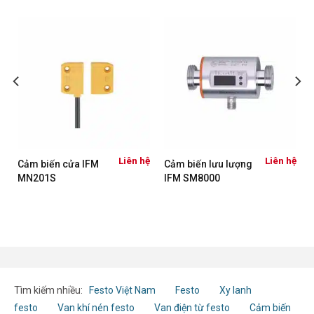
ệ
Liên hệ
Liên hệ
Cảm biến cửa IFM
Cảm biến lưu lượng
MN201S
IFM SM8000
Tìm kiếm nhiều:
Festo Việt Nam
Festo
Xy lanh
festo
Van khí nén festo
Van điện từ festo
Cảm biến