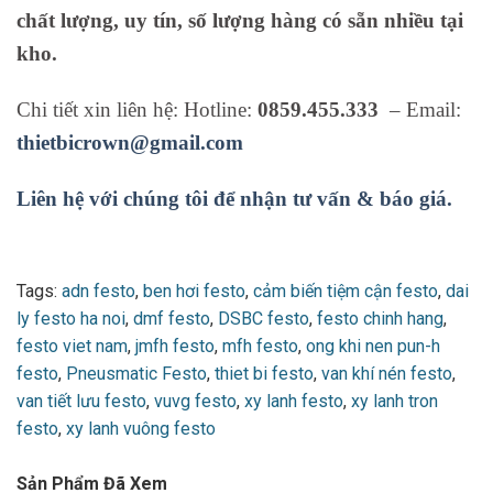
chất lượng, uy tín, số lượng hàng có sẵn nhiều tại
kho.
Chi tiết xin liên hệ: Hotline:
0859.455.333
– Email:
thietbicrown@gmail.com
Liên hệ với chúng tôi để nhận tư vấn & báo giá.
Tags:
adn festo
,
ben hơi festo
,
cảm biến tiệm cận festo
,
dai
ly festo ha noi
,
dmf festo
,
DSBC festo
,
festo chinh hang
,
festo viet nam
,
jmfh festo
,
mfh festo
,
ong khi nen pun-h
festo
,
Pneusmatic Festo
,
thiet bi festo
,
van khí nén festo
,
van tiết lưu festo
,
vuvg festo
,
xy lanh festo
,
xy lanh tron
festo
,
xy lanh vuông festo
Sản Phẩm Đã Xem