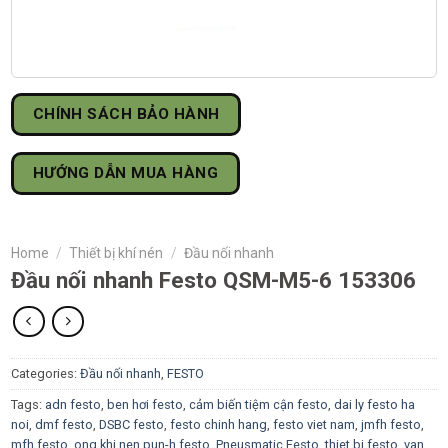
CHÍNH SÁCH BẢO HÀNH
HƯỚNG DẪN MUA HÀNG
Home
/
Thiết bị khí nén
/
Đầu nối nhanh
Đầu nối nhanh Festo QSM-M5-6 153306
Categories:
Đầu nối nhanh
,
FESTO
Tags:
adn festo
,
ben hơi festo
,
cảm biến tiệm cận festo
,
dai ly festo ha
noi
,
dmf festo
,
DSBC festo
,
festo chinh hang
,
festo viet nam
,
jmfh festo
,
mfh festo
,
ong khi nen pun-h festo
,
Pneusmatic Festo
,
thiet bi festo
,
van