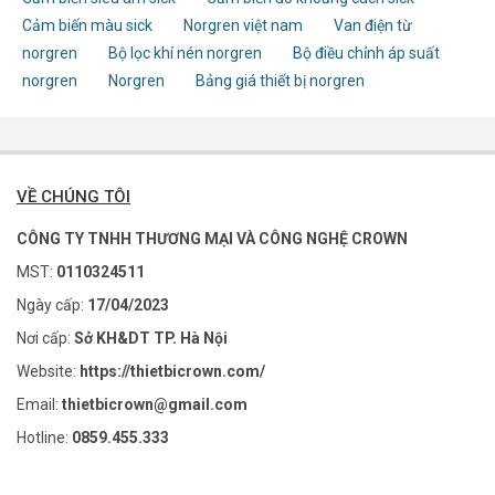
Cảm biến màu sick
Norgren việt nam
Van điện từ
norgren
Bộ lọc khí nén norgren
Bộ điều chỉnh áp suất
norgren
Norgren
Bảng giá thiết bị norgren
VỀ CHÚNG TÔI
CÔNG TY TNHH THƯƠNG MẠI VÀ CÔNG NGHỆ CROWN
MST:
0110324511
Ngày cấp:
17/04/2023
Nơi cấp:
Sở KH&DT TP. Hà Nội
Website:
https://thietbicrown.com/
Email:
thietbicrown@gmail.com
Hotline:
0859.455.333