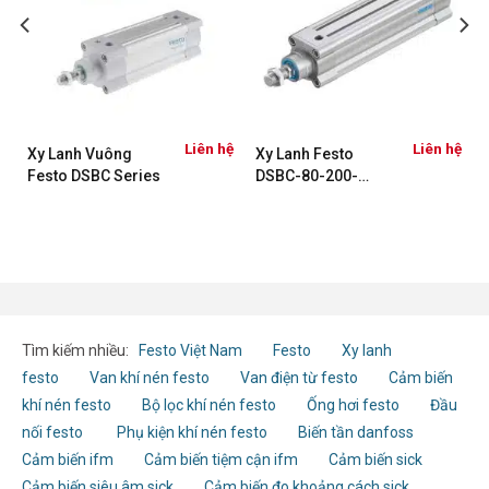
Liên hệ
Liên hệ
Xy Lanh Vuông
Xy Lanh Festo
Festo DSBC Series
DSBC-80-200-
PPVA-N3 1383340
Tìm kiếm nhiều:
Festo Việt Nam
Festo
Xy lanh
festo
Van khí nén festo
Van điện từ festo
Cảm biến
khí nén festo
Bộ lọc khí nén festo
Ống hơi festo
Đầu
nối festo
Phụ kiện khí nén festo
Biến tần danfoss
Cảm biến ifm
Cảm biến tiệm cận ifm
Cảm biến sick
Cảm biến siêu âm sick
Cảm biến đo khoảng cách sick