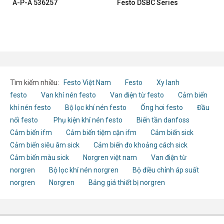
A-P-A 536257
Festo DSBC Series
Tìm kiếm nhiều:
Festo Việt Nam
Festo
Xy lanh
festo
Van khí nén festo
Van điện từ festo
Cảm biến
khí nén festo
Bộ lọc khí nén festo
Ống hơi festo
Đầu
nối festo
Phụ kiện khí nén festo
Biến tần danfoss
Cảm biến ifm
Cảm biến tiệm cận ifm
Cảm biến sick
Cảm biến siêu âm sick
Cảm biến đo khoảng cách sick
Cảm biến màu sick
Norgren việt nam
Van điện từ
norgren
Bộ lọc khí nén norgren
Bộ điều chỉnh áp suất
norgren
Norgren
Bảng giá thiết bị norgren