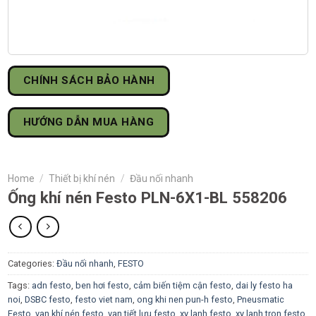
CHÍNH SÁCH BẢO HÀNH
HƯỚNG DẪN MUA HÀNG
Home
/
Thiết bị khí nén
/
Đầu nối nhanh
Ống khí nén Festo PLN-6X1-BL 558206
Categories:
Đầu nối nhanh
,
FESTO
Tags:
adn festo
,
ben hơi festo
,
cảm biến tiệm cận festo
,
dai ly festo ha
noi
,
DSBC festo
,
festo viet nam
,
ong khi nen pun-h festo
,
Pneusmatic
Festo
,
van khí nén festo
,
van tiết lưu festo
,
xy lanh festo
,
xy lanh tron festo
,