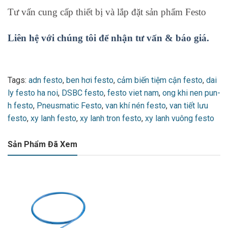
Tư vấn cung cấp thiết bị và lắp đặt sản phẩm Festo
Liên hệ với chúng tôi để nhận tư vấn & báo giá.
Tags:
adn festo
,
ben hơi festo
,
cảm biến tiệm cận festo
,
dai
ly festo ha noi
,
DSBC festo
,
festo viet nam
,
ong khi nen pun-
h festo
,
Pneusmatic Festo
,
van khí nén festo
,
van tiết lưu
festo
,
xy lanh festo
,
xy lanh tron festo
,
xy lanh vuông festo
Sản Phẩm Đã Xem