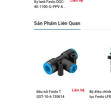
Liên hệ
Xy lanh Festo DGC-
40-1100-G-PPV-A –
532449
Sản Phẩm Liên Quan
Liên hệ
Liên hệ
oay Festo
Đầu nối Festo T
Bộ điều chỉnh
80-P
QST-10-6 130614
lọc Festo LFR
D-MIDI-MPA
8002258