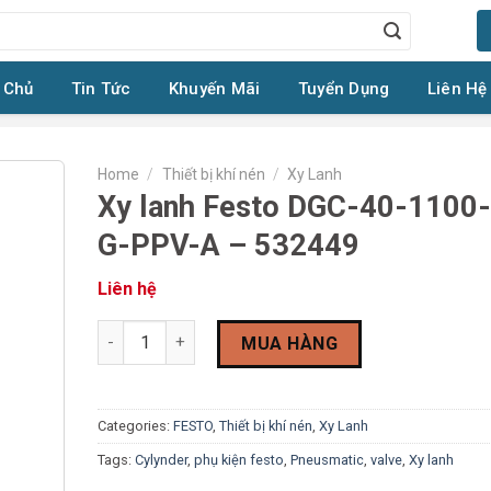
 Chủ
Tin Tức
Khuyến Mãi
Tuyển Dụng
Liên Hệ
Home
/
Thiết bị khí nén
/
Xy Lanh
Xy lanh Festo DGC-40-1100
G-PPV-A – 532449
Liên hệ
Xy lanh Festo DGC-40-1100-G-PPV-A - 532449 quanti
MUA HÀNG
Categories:
FESTO
,
Thiết bị khí nén
,
Xy Lanh
Tags:
Cylynder
,
phụ kiện festo
,
Pneusmatic
,
valve
,
Xy lanh