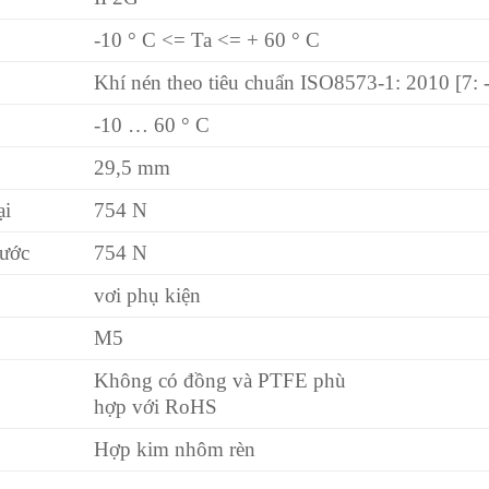
-10 ° C <= Ta <= + 60 ° C
Khí nén theo tiêu chuẩn ISO8573-1: 2010 [7: -:
-10 … 60 ° C
29,5 mm
ại
754 N
trước
754 N
vơi phụ kiện
M5
Không có đồng và PTFE phù
hợp với RoHS
Hợp kim nhôm rèn