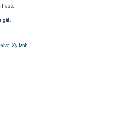
m Festo
 giá.
valve
,
Xy lanh