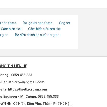
í nén festo
Bộ lọc khí nén festo
Ống hơi
Cảm biến sick
Cảm biến siêu âm sick
orgren
Bộ điều chỉnh áp suất norgren
NG TIN LIÊN HỆ
n thoại: 0859.455.333
il: thietbicrown@gmail.com
site: https://thietbicrown.com
es Engineer - Mr Cường: 0859.455.333
WN HN: Cổ Hiền, Kiều Phú, Thành Phố Hà Nội,