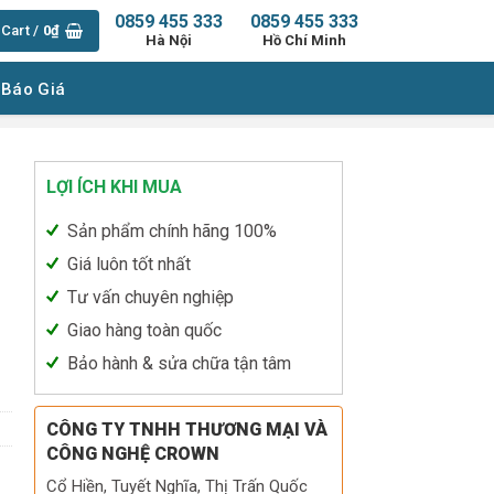
0859 455 333
0859 455 333
Cart /
0
₫
Hà Nội
Hồ Chí Minh
 Báo Giá
LỢI ÍCH KHI MUA
-
Sản phẩm chính hãng 100%
Giá luôn tốt nhất
Tư vấn chuyên nghiệp
Giao hàng toàn quốc
ty
Bảo hành & sửa chữa tận tâm
CÔNG TY TNHH THƯƠNG MẠI VÀ
CÔNG NGHỆ CROWN
Cổ Hiền, Tuyết Nghĩa, Thị Trấn Quốc