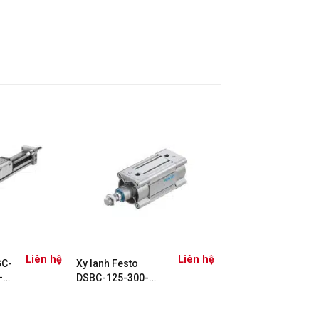
Liên hệ
Liên hệ
GC-
Xy lanh Festo
–
DSBC-125-300-
PPVA-N3 1755348