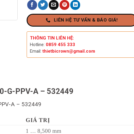
LIÊN HỆ TƯ VẤN & BÁO GIÁ!
THÔNG TIN LIÊN HỆ:
Hotline:
0859 455 333
Email:
thietbicrown@gmail.com
00-G-PPV-A – 532449
-PPV-A – 532449
GIÁ TRỊ
1 … 8,500 mm