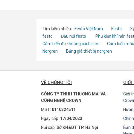
Tìm kiếm nhiều:
Festo Việt Nam
Festo
Xy
festo
Đầu nối festo
Phụ kiện khí nén fes
Cảm biến đo khoảng cách sick
Cảm biến màu
Norgren
Bảng giá thiết bị norgren
VỀ CHÚNG TÔI
GIỚI
CÔNG TY TNHH THƯƠNG MẠI VÀ
Giới 
CÔNG NGHỆ CROWN
Crow
MST:
0110324511
Hướn
Ngày cấp:
17/04/2023
Chính
Nơi cấp:
Sở KH&DT TP. Hà Nội
Bản đ
Nam