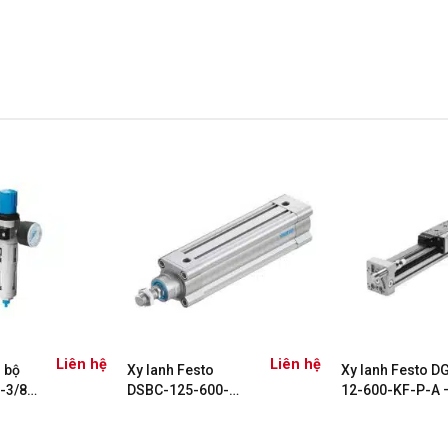
Liên hệ
Liên hệ
 bộ
Xy lanh Festo
Xy lanh Festo D
-3/8-
DSBC-125-600-
12-600-KF-P-A 
PPVA-N3 1755348
530907