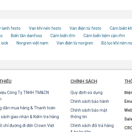
 lanh festo
Van khí nén festo
Van điện từ festo
Cảm biến kh
to
Biến tần danfoss
Cảm biến ifm
Cảm biến tiệm cận ifm
 sick
Norgren việt nam
Van điện từ norgren
Bộ lọc khí nén n
 THIỆU
CHÍNH SÁCH
THÔ
thiệu Công Ty TNHH TM&CN
Quy định sử dụng
Điệ
n
Chính sách bảo hành
Ema
g dẫn mua hàng & Thanh toán
Chính sách bảo mật
Web
 sách giao nhận & Kiểm tra hàng
thông tin
Sal
ồ chỉ đường đi đến Crown Việt
Chính sách đổi trả hàng
CRO
& hoàn tiền