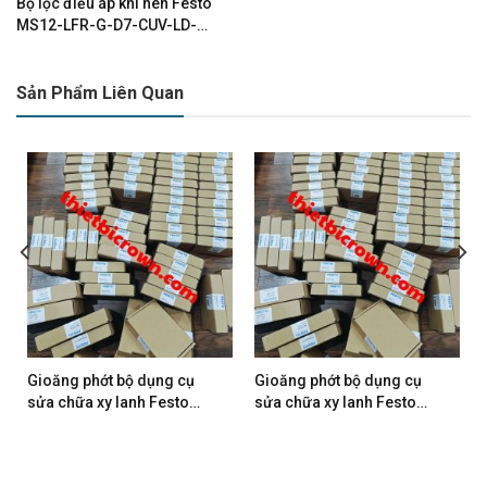
Bộ lọc điều áp khí nén Festo
MS12-LFR-G-D7-CUV-LD-AS
537150
Sản Phẩm Liên Quan
Gioăng phớt bộ dụng cụ
Gioăng phớt bộ dụng cụ
sửa chữa xy lanh Festo
sửa chữa xy lanh Festo
DSBC/G-32
DSBC/G-50