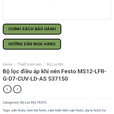
CHÍNH SÁCH BẢO HÀNH
HƯỚNG DẪN MUA HÀNG
Home
/
Thiết bị khí nén
/
Bộ Lọc Khí
Bộ lọc điều áp khí nén Festo MS12-LFR-
G-D7-CUV-LD-AS 537150
Categories:
Bộ Lọc Khí
,
FESTO
Tags:
adn festo
,
ben hơi festo
,
cảm biến tiệm cận festo
,
dai ly festo ha