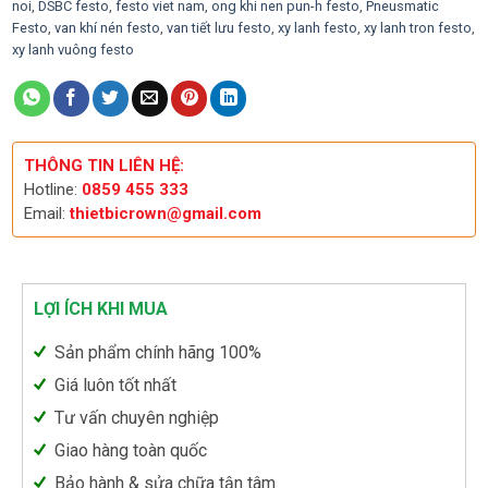
noi
,
DSBC festo
,
festo viet nam
,
ong khi nen pun-h festo
,
Pneusmatic
Festo
,
van khí nén festo
,
van tiết lưu festo
,
xy lanh festo
,
xy lanh tron festo
,
xy lanh vuông festo
THÔNG TIN LIÊN HỆ:
Hotline:
0859 455 333
Email:
thietbicrown@gmail.com
LỢI ÍCH KHI MUA
Sản phẩm chính hãng 100%
Giá luôn tốt nhất
Tư vấn chuyên nghiệp
Giao hàng toàn quốc
Bảo hành & sửa chữa tận tâm