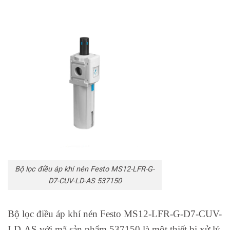
Bộ lọc điều áp khí nén Festo MS12-LFR-G-
D7-CUV-LD-AS 537150
Bộ lọc điều áp khí nén Festo MS12-LFR-G-D7-CUV-
LD-AS với mã sản phẩm 537150 là một thiết bị xử lý