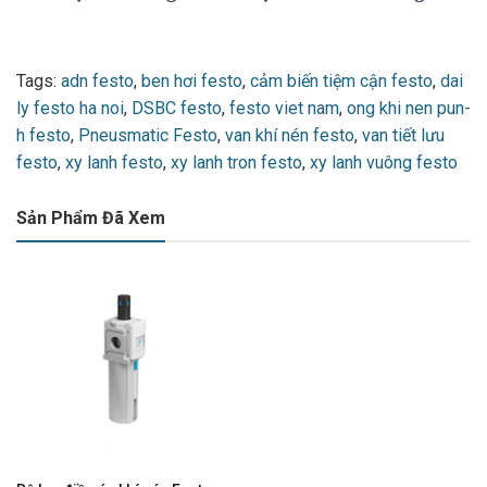
Tags:
adn festo
,
ben hơi festo
,
cảm biến tiệm cận festo
,
dai
ly festo ha noi
,
DSBC festo
,
festo viet nam
,
ong khi nen pun-
h festo
,
Pneusmatic Festo
,
van khí nén festo
,
van tiết lưu
festo
,
xy lanh festo
,
xy lanh tron festo
,
xy lanh vuông festo
Sản Phẩm Đã Xem