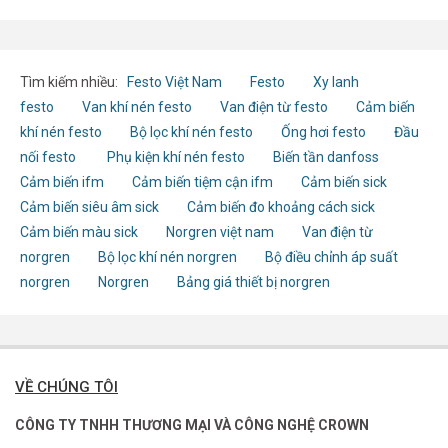
Tìm kiếm nhiều:
Festo Việt Nam
Festo
Xy lanh
festo
Van khí nén festo
Van điện từ festo
Cảm biến
khí nén festo
Bộ lọc khí nén festo
Ống hơi festo
Đầu
nối festo
Phụ kiện khí nén festo
Biến tần danfoss
Cảm biến ifm
Cảm biến tiệm cận ifm
Cảm biến sick
Cảm biến siêu âm sick
Cảm biến đo khoảng cách sick
Cảm biến màu sick
Norgren việt nam
Van điện từ
norgren
Bộ lọc khí nén norgren
Bộ điều chỉnh áp suất
norgren
Norgren
Bảng giá thiết bị norgren
VỀ CHÚNG TÔI
CÔNG TY TNHH THƯƠNG MẠI VÀ CÔNG NGHỆ CROWN