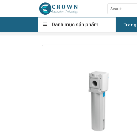
Skip
Search
to
for:
content
Danh mục sản phẩm
Trang