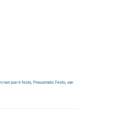
hi nen pun-h festo
,
Pneusmatic Festo
,
van