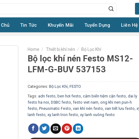
 Chủ
Tin Tức
Khuyến Mãi
Tuyển Dụng
Liên Hệ
Home
/
Thiết bị khí nén
/
Bộ Lọc Khí
Bộ lọc khí nén Festo MS12-
LFM-G-BUV 537153
Categories:
Bộ Lọc Khí
,
FESTO
Tags:
adn festo
,
ben hơi festo
,
cảm biến tiệm cận festo
,
dai ly
festo ha noi
,
DSBC festo
,
festo viet nam
,
ong khi nen pun-h
festo
,
Pneusmatic Festo
,
van khí nén festo
,
van tiết lưu festo
,
x
lanh festo
,
xy lanh tron festo
,
xy lanh vuông festo