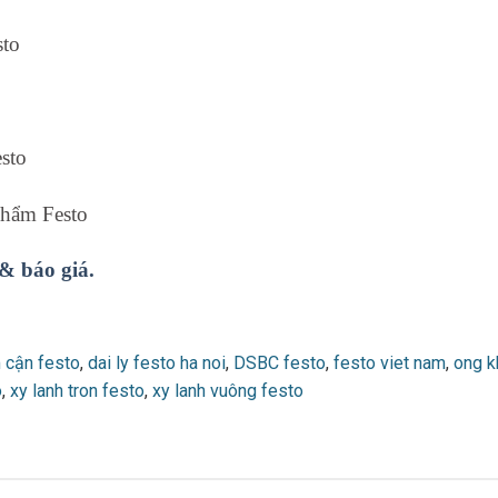
sto
esto
 phẩm Festo
 & báo giá.
 cận festo
,
dai ly festo ha noi
,
DSBC festo
,
festo viet nam
,
ong k
o
,
xy lanh tron festo
,
xy lanh vuông festo