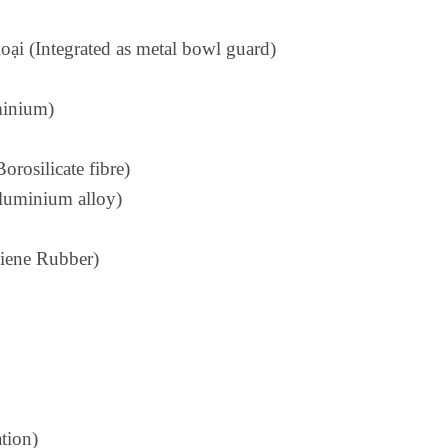
oại (Integrated as metal bowl guard)
minium)
orosilicate fibre)
luminium alloy)
diene Rubber)
ation)