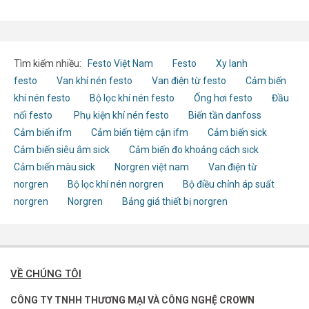
Tìm kiếm nhiều:
Festo Việt Nam
Festo
Xy lanh
festo
Van khí nén festo
Van điện từ festo
Cảm biến
khí nén festo
Bộ lọc khí nén festo
Ống hơi festo
Đầu
nối festo
Phụ kiện khí nén festo
Biến tần danfoss
Cảm biến ifm
Cảm biến tiệm cận ifm
Cảm biến sick
Cảm biến siêu âm sick
Cảm biến đo khoảng cách sick
Cảm biến màu sick
Norgren việt nam
Van điện từ
norgren
Bộ lọc khí nén norgren
Bộ điều chỉnh áp suất
norgren
Norgren
Bảng giá thiết bị norgren
VỀ CHÚNG TÔI
CÔNG TY TNHH THƯƠNG MẠI VÀ CÔNG NGHỆ CROWN