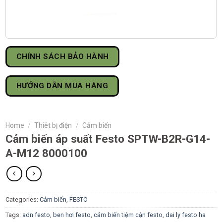
CHÍNH SÁCH BẢO HÀNH
HƯỚNG DẪN MUA HÀNG
Home
/
Thiêt bị điện
/
Cảm biến
Cảm biến áp suất Festo SPTW-B2R-G14-
A-M12 8000100
Categories:
Cảm biến
,
FESTO
Tags:
adn festo
,
ben hơi festo
,
cảm biến tiệm cận festo
,
dai ly festo ha