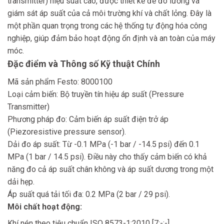
transmitter) hiệu suất cao, được thiết kế để đo lường và
giám sát áp suất của cả môi trường khí và chất lỏng. Đây là
một phần quan trọng trong các hệ thống tự động hóa công
nghiệp, giúp đảm bảo hoạt động ổn định và an toàn của máy
móc.
Đặc điểm và Thông số Kỹ thuật Chính
Mã sản phẩm Festo: 8000100
Loại cảm biến: Bộ truyền tín hiệu áp suất (Pressure
Transmitter)
Phương pháp đo: Cảm biến áp suất điện trở áp
(Piezoresistive pressure sensor).
Dải đo áp suất: Từ -0.1 MPa (-1 bar / -14.5 psi) đến 0.1
MPa (1 bar / 14.5 psi). Điều này cho thấy cảm biến có khả
năng đo cả áp suất chân không và áp suất dương trong một
dải hẹp.
Áp suất quá tải tối đa: 0.2 MPa (2 bar / 29 psi).
Môi chất hoạt động:
Khí nén theo tiêu chuẩn ISO 8573-1:2010 [7:-:-]