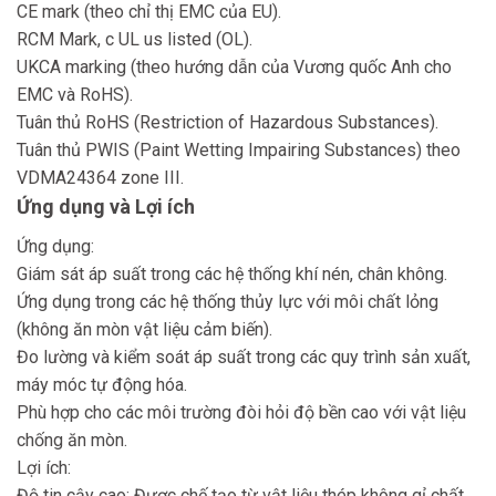
CE mark (theo chỉ thị EMC của EU).
RCM Mark, c UL us listed (OL).
UKCA marking (theo hướng dẫn của Vương quốc Anh cho
EMC và RoHS).
Tuân thủ RoHS (Restriction of Hazardous Substances).
Tuân thủ PWIS (Paint Wetting Impairing Substances) theo
VDMA24364 zone III.
Ứng dụng và Lợi ích
Ứng dụng:
Giám sát áp suất trong các hệ thống khí nén, chân không.
Ứng dụng trong các hệ thống thủy lực với môi chất lỏng
(không ăn mòn vật liệu cảm biến).
Đo lường và kiểm soát áp suất trong các quy trình sản xuất,
máy móc tự động hóa.
Phù hợp cho các môi trường đòi hỏi độ bền cao với vật liệu
chống ăn mòn.
Lợi ích:
Độ tin cậy cao: Được chế tạo từ vật liệu thép không gỉ chất