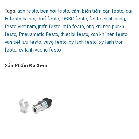
Tags:
adn festo
,
ben hơi festo
,
cảm biến tiệm cận festo
,
dai
ly festo ha noi
,
dmf festo
,
DSBC festo
,
festo chinh hang
,
festo viet nam
,
jmfh festo
,
mfh festo
,
ong khi nen pun-h
festo
,
Pneusmatic Festo
,
thiet bi festo
,
van khí nén festo
,
van tiết lưu festo
,
vuvg festo
,
xy lanh festo
,
xy lanh tron
festo
,
xy lanh vuông festo
Sản Phẩm Đã Xem