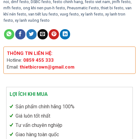
noi
,
dmf festo
,
DSBC festo
,
festo chinh hang
,
festo viet nam
,
jmfh festo
,
mfh festo
,
ong khi nen pun-h festo
,
Pneusmatic Festo
,
thiet bi festo
,
van
khí nén festo
,
van tiết lưu festo
,
vuvg festo
,
xy lanh festo
,
xy lanh tron
festo
,
xy lanh vuông festo
THÔNG TIN LIÊN HỆ:
Hotline:
0859 455 333
Email:
thietbicrown@gmail.com
LỢI ÍCH KHI MUA
Sản phẩm chính hãng 100%
Giá luôn tốt nhất
Tư vấn chuyên nghiệp
Giao hàng toàn quốc