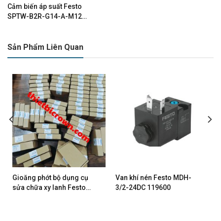
Cảm biến áp suất Festo
SPTW-B2R-G14-A-M12
8000100
Sản Phẩm Liên Quan
Gioăng phớt bộ dụng cụ
Van khí nén Festo MDH-
sửa chữa xy lanh Festo
3/2-24DC 119600
DSBC/G-63