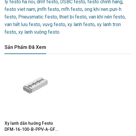
ly festo ha noi
,
dmf festo
,
DSBC festo
,
festo chinh hang
,
festo viet nam
,
jmfh festo
,
mfh festo
,
ong khi nen pun-h
festo
,
Pneusmatic Festo
,
thiet bi festo
,
van khí nén festo
,
van tiết lưu festo
,
vuvg festo
,
xy lanh festo
,
xy lanh tron
festo
,
xy lanh vuông festo
Sản Phẩm Đã Xem
Xy lanh dẫn hướng Festo
DFM-16-100-B-PPV-A-GF
604968