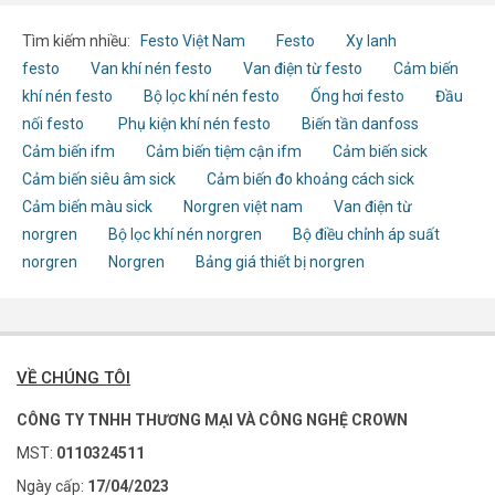
Tìm kiếm nhiều:
Festo Việt Nam
Festo
Xy lanh
festo
Van khí nén festo
Van điện từ festo
Cảm biến
khí nén festo
Bộ lọc khí nén festo
Ống hơi festo
Đầu
nối festo
Phụ kiện khí nén festo
Biến tần danfoss
Cảm biến ifm
Cảm biến tiệm cận ifm
Cảm biến sick
Cảm biến siêu âm sick
Cảm biến đo khoảng cách sick
Cảm biến màu sick
Norgren việt nam
Van điện từ
norgren
Bộ lọc khí nén norgren
Bộ điều chỉnh áp suất
norgren
Norgren
Bảng giá thiết bị norgren
VỀ CHÚNG TÔI
CÔNG TY TNHH THƯƠNG MẠI VÀ CÔNG NGHỆ CROWN
MST:
0110324511
Ngày cấp:
17/04/2023