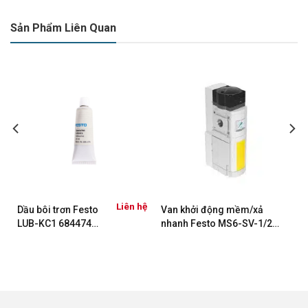
Sản Phẩm Liên Quan
Liên hệ
Dầu bôi trơn Festo
Van khởi động mềm/xả
LUB-KC1 684474
nhanh Festo MS6-SV-1/2-
Tuýp 20ML
E-10V24-AD1 562580