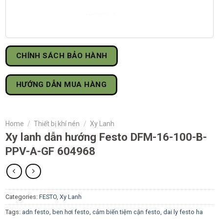
CHÍNH SÁCH BẢO HÀNH
HƯỚNG DẪN MUA HÀNG
Home
/
Thiết bị khí nén
/
Xy Lanh
Xy lanh dẫn hướng Festo DFM-16-100-B-
PPV-A-GF 604968
Categories:
FESTO
,
Xy Lanh
Tags:
adn festo
,
ben hơi festo
,
cảm biến tiệm cận festo
,
dai ly festo ha